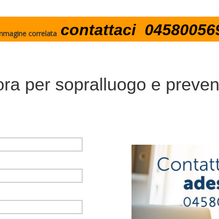
contattaci 04580056
ora per sopralluogo e prevent