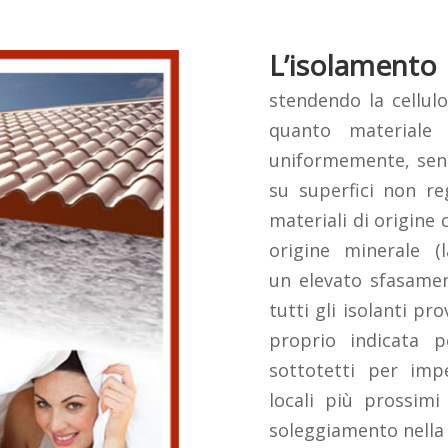
L’isolamento
stendendo la cellulo
quanto materiale s
uniformemente, senz
su superfici non reg
materiali di origine 
origine minerale (
un elevato sfasament
tutti gli isolanti pr
proprio indicata pe
sottotetti per imp
locali più prossimi
soleggiamento nella